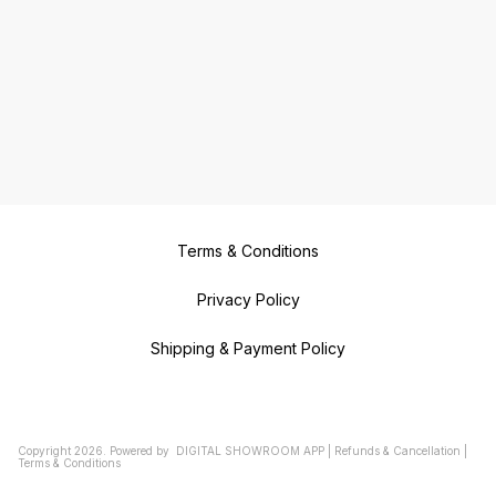
Terms & Conditions
Privacy Policy
Shipping & Payment Policy
Copyright
2026
.
Powered
by
DIGITAL SHOWROOM
APP
|
Refunds & Cancellation
|
Terms & Conditions